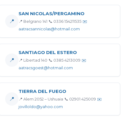
SAN NICOLAS/PERGAMINO
📍
📍 Belgrano 141
📞 0336 154211535
✉️
aatracsannicolas@hotmail.com
SANTIAGO DEL ESTERO
📍
📍 Libertad 140
📞 0385 4213009
✉️
aatracsgoest@hotmail.com
TIERRA DEL FUEGO
📍
📍 Alem 2052 – Ushuaia
📞 02901 425009
✉️
jovilloldo@yahoo.com