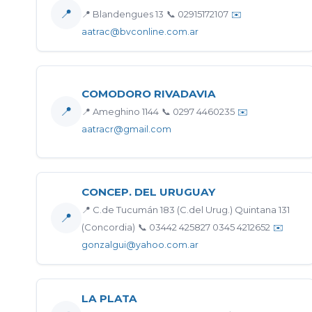
📍
📍 Blandengues 13
📞 02915172107
✉️
aatrac@bvconline.com.ar
COMODORO RIVADAVIA
📍
📍 Ameghino 1144
📞 0297 4460235
✉️
aatracr@gmail.com
CONCEP. DEL URUGUAY
📍 C.de Tucumán 183 (C.del Urug.) Quintana 131
📍
(Concordia)
📞 03442 425827 0345 4212652
✉️
gonzalgui@yahoo.com.ar
LA PLATA