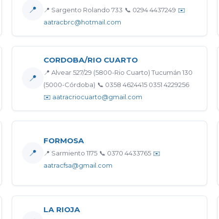
📍
📍 Sargento Rolando 733
📞 0294 4437249
✉️
aatracbrc@hotmail.com
CORDOBA/RIO CUARTO
📍 Alvear 527/29 (5800-Rio Cuarto) Tucumán 130
📍
(5000-Córdoba)
📞 0358 4624415 0351 4229256
✉️ aatracriocuarto@gmail.com
FORMOSA
📍
📍 Sarmiento 1175
📞 0370 4433765
✉️
aatracfsa@gmail.com
LA RIOJA