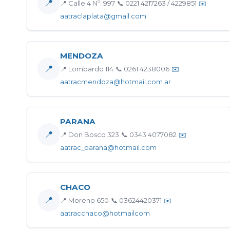
📍
📍 Calle 4 Nº: 997
📞 0221 4217263 / 4229851
✉️
aatraclaplata@gmail.com
MENDOZA
📍
📍 Lombardo 114
📞 0261 4238006
✉️
aatracmendoza@hotmail.com.ar
PARANA
📍
📍 Don Bosco 323
📞 0343 4077082
✉️
aatrac_parana@hotmail.com
CHACO
📍
📍 Moreno 650
📞 03624420371
✉️
aatracchaco@hotmailcom