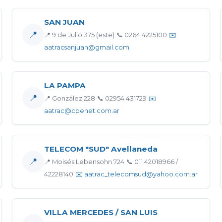
SAN JUAN
📍
📍 9 de Julio 375 (este)
📞 0264 4225100
✉️
aatracsanjuan@gmail.com
LA PAMPA
📍
📍 González 228
📞 02954 431729
✉️
aatrac@cpenet.com.ar
TELECOM "SUD" Avellaneda
📍
📍 Moisés Lebensohn 724
📞 011 42018966 /
42228140
✉️ aatrac_telecomsud@yahoo.com.ar
VILLA MERCEDES / SAN LUIS