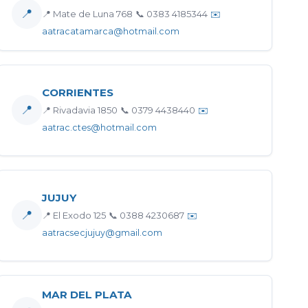
📍
📍 Mate de Luna 768
📞 0383 4185344
✉️
aatracatamarca@hotmail.com
CORRIENTES
📍
📍 Rivadavia 1850
📞 0379 4438440
✉️
aatrac.ctes@hotmail.com
JUJUY
📍
📍 El Exodo 125
📞 0388 4230687
✉️
aatracsecjujuy@gmail.com
MAR DEL PLATA