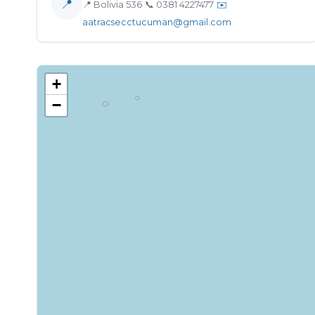
📍
📍 Bolivia 536
📞 0381 4227477
✉️
aatracsecctucuman@gmail.com
+
−