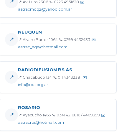
📍
📍 Av. Luro 2386
📞 0223 4951628
✉️
aatracmdq2@yahoo.com.ar
NEUQUEN
📍
📍 Alvaro Barros 1064
📞 0299 4432433
✉️
aatrac_nqn@hotmail.com
RADIODIFUSION BS AS
📍
📍 Chacabuco 134
📞 011 43432381
✉️
info@rba.org.ar
ROSARIO
📍
📍 Ayacucho 1465
📞 0341 4216816 / 4409399
✉️
aatracros@hotmail.com