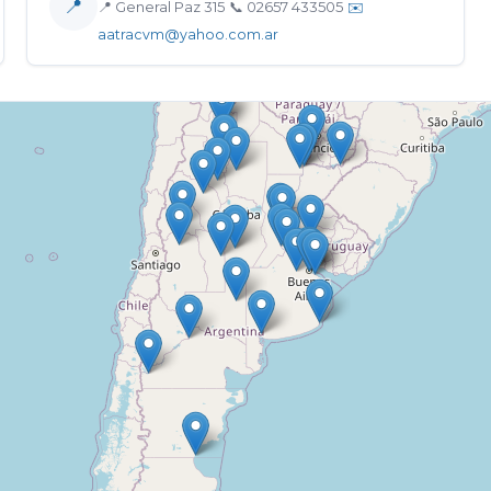
📍
📍 General Paz 315
📞 02657 433505
✉️
aatracvm@yahoo.com.ar