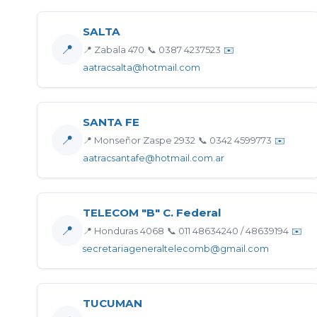
SALTA
📍
📍 Zabala 470
📞 0387 4237523
✉️
aatracsalta@hotmail.com
SANTA FE
📍
📍 Monseñor Zaspe 2932
📞 0342 4599773
✉️
aatracsantafe@hotmail.com.ar
TELECOM "B" C. Federal
📍
📍 Honduras 4068
📞 011 48634240 / 48639194
✉️
secretariageneraltelecomb@gmail.com
TUCUMAN